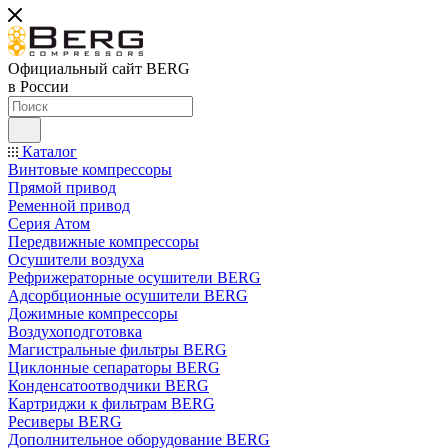
Официальный сайт BERG
в России
Каталог
Винтовые компрессоры
Прямой привод
Ременной привод
Серия Атом
Передвижные компрессоры
Осушители воздуха
Рефрижераторные осушители BERG
Адсорбционные осушители BERG
Дожимные компрессоры
Воздухоподготовка
Магистральные фильтры BERG
Циклонные сепараторы BERG
Конденсатоотводчики BERG
Картриджи к фильтрам BERG
Ресиверы BERG
Дополнительное оборудование BERG