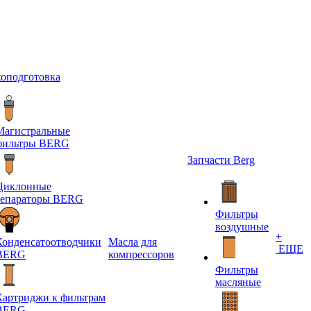
хоподготовка
Магистральные
фильтры BERG
Запчасти Berg
Циклонные
сепараторы BERG
Фильтры
воздушные
+
Конденсатоотводчики
Масла для
ЕЩЕ
BERG
компрессоров
Фильтры
масляные
Картриджи к фильтрам
BERG