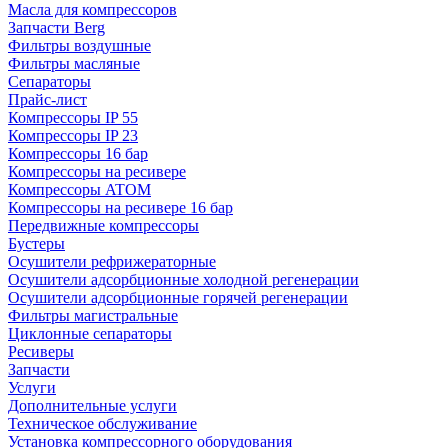
Масла для компрессоров
Запчасти Berg
Фильтры воздушные
Фильтры масляные
Сепараторы
Прайс-лист
Компрессоры IP 55
Компрессоры IP 23
Компрессоры 16 бар
Компрессоры на ресивере
Компрессоры ATOM
Компрессоры на ресивере 16 бар
Передвижные компрессоры
Бустеры
Осушители рефрижераторные
Осушители адсорбционные холодной регенерации
Осушители адсорбционные горячей регенерации
Фильтры магистральные
Циклонные сепараторы
Ресиверы
Запчасти
Услуги
Дополнительные услуги
Техническое обслуживание
Установка компрессорного оборудования