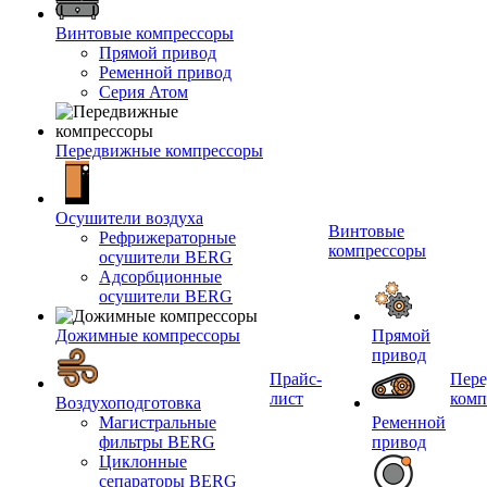
Винтовые компрессоры
Прямой привод
Ременной привод
Серия Атом
Передвижные компрессоры
Осушители воздуха
Винтовые
Рефрижераторные
компрессоры
осушители BERG
Адсорбционные
осушители BERG
Дожимные компрессоры
Прямой
привод
Прайс-
Пер
лист
комп
Воздухоподготовка
Магистральные
Ременной
фильтры BERG
привод
Циклонные
сепараторы BERG