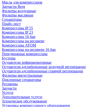
Масла для компрессоров
Запчасти Berg
Фильтры воздушные
Фильтры масляные
Сепараторы
Прайс-лист
Компрессоры IP 55
Компрессоры IP 23
Компрессоры 16 бар
Компрессоры на ресивере
Компрессоры ATOM
Компрессоры на ресивере 16 бар
Передвижные компрессоры
Бустеры
Осушители рефрижераторные
Осушители адсорбционные холодной регенерации
Осушители адсорбционные горячей регенерации
Фильтры магистральные
Циклонные сепараторы
Ресиверы
Запчасти
Услуги
Дополнительные услуги
Техническое обслуживание
Установка компрессорного оборудования