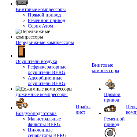
Винтовые компрессоры
Прямой привод
Ременной привод
Серия Атом
Передвижные компрессоры
Осушители воздуха
Винтовые
Рефрижераторные
компрессоры
осушители BERG
Адсорбционные
осушители BERG
Дожимные компрессоры
Прямой
привод
Прайс-
Пере
лист
комп
Воздухоподготовка
Магистральные
Ременной
фильтры BERG
привод
Циклонные
сепараторы BERG