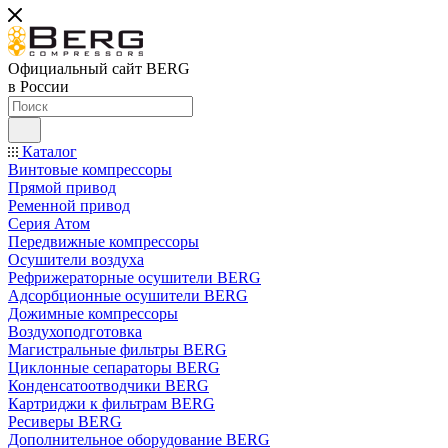
Официальный сайт BERG
в России
Каталог
Винтовые компрессоры
Прямой привод
Ременной привод
Серия Атом
Передвижные компрессоры
Осушители воздуха
Рефрижераторные осушители BERG
Адсорбционные осушители BERG
Дожимные компрессоры
Воздухоподготовка
Магистральные фильтры BERG
Циклонные сепараторы BERG
Конденсатоотводчики BERG
Картриджи к фильтрам BERG
Ресиверы BERG
Дополнительное оборудование BERG