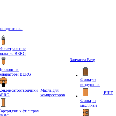
хоподготовка
Магистральные
фильтры BERG
Запчасти Berg
Циклонные
сепараторы BERG
Фильтры
воздушные
+
Конденсатоотводчики
Масла для
ЕЩЕ
BERG
компрессоров
Фильтры
масляные
Картриджи к фильтрам
BERG