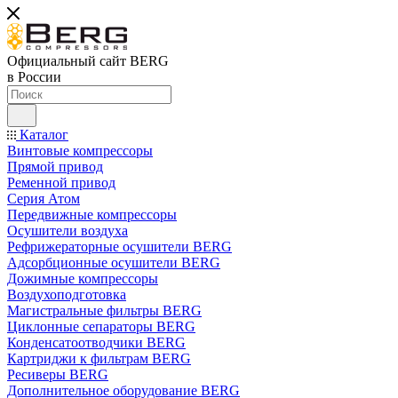
Официальный сайт BERG
в России
Каталог
Винтовые компрессоры
Прямой привод
Ременной привод
Серия Атом
Передвижные компрессоры
Осушители воздуха
Рефрижераторные осушители BERG
Адсорбционные осушители BERG
Дожимные компрессоры
Воздухоподготовка
Магистральные фильтры BERG
Циклонные сепараторы BERG
Конденсатоотводчики BERG
Картриджи к фильтрам BERG
Ресиверы BERG
Дополнительное оборудование BERG