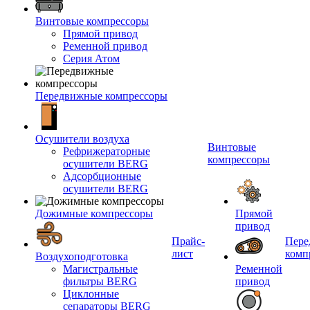
Винтовые компрессоры
Прямой привод
Ременной привод
Серия Атом
Передвижные компрессоры
Осушители воздуха
Винтовые
Рефрижераторные
компрессоры
осушители BERG
Адсорбционные
осушители BERG
Дожимные компрессоры
Прямой
привод
Прайс-
Пере
лист
комп
Воздухоподготовка
Магистральные
Ременной
фильтры BERG
привод
Циклонные
сепараторы BERG