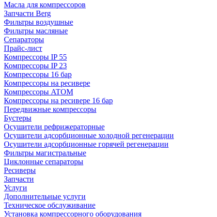
Масла для компрессоров
Запчасти Berg
Фильтры воздушные
Фильтры масляные
Сепараторы
Прайс-лист
Компрессоры IP 55
Компрессоры IP 23
Компрессоры 16 бар
Компрессоры на ресивере
Компрессоры ATOM
Компрессоры на ресивере 16 бар
Передвижные компрессоры
Бустеры
Осушители рефрижераторные
Осушители адсорбционные холодной регенерации
Осушители адсорбционные горячей регенерации
Фильтры магистральные
Циклонные сепараторы
Ресиверы
Запчасти
Услуги
Дополнительные услуги
Техническое обслуживание
Установка компрессорного оборудования