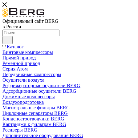
Официальный сайт BERG
в России
Каталог
Винтовые компрессоры
Прямой привод
Ременной привод
Серия Атом
Передвижные компрессоры
Осушители воздуха
Рефрижераторные осушители BERG
Адсорбционные осушители BERG
Дожимные компрессоры
Воздухоподготовка
Магистральные фильтры BERG
Циклонные сепараторы BERG
Конденсатоотводчики BERG
Картриджи к фильтрам BERG
Ресиверы BERG
Дополнительное оборудование BERG