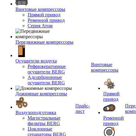
Винтовые компрессоры
Прямой привод
Ременной привод
Серия Атом
Передвижные компрессоры
Осушители воздуха
Винтовые
Рефрижераторные
компрессоры
осушители BERG
Адсорбционные
осушители BERG
Дожимные компрессоры
Прямой
привод
Прайс-
Пере
лист
комп
Воздухоподготовка
Магистральные
Ременной
фильтры BERG
привод
Циклонные
сепараторы BERG