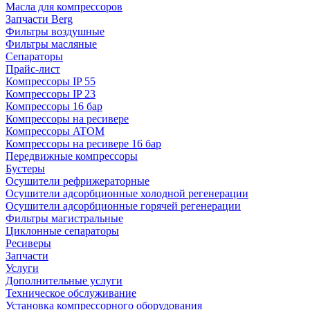
Масла для компрессоров
Запчасти Berg
Фильтры воздушные
Фильтры масляные
Сепараторы
Прайс-лист
Компрессоры IP 55
Компрессоры IP 23
Компрессоры 16 бар
Компрессоры на ресивере
Компрессоры ATOM
Компрессоры на ресивере 16 бар
Передвижные компрессоры
Бустеры
Осушители рефрижераторные
Осушители адсорбционные холодной регенерации
Осушители адсорбционные горячей регенерации
Фильтры магистральные
Циклонные сепараторы
Ресиверы
Запчасти
Услуги
Дополнительные услуги
Техническое обслуживание
Установка компрессорного оборудования