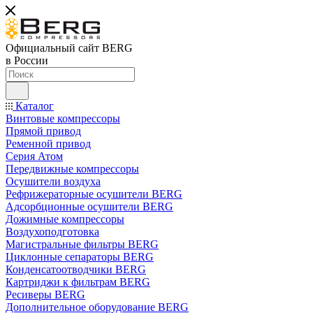
Официальный сайт BERG
в России
Каталог
Винтовые компрессоры
Прямой привод
Ременной привод
Серия Атом
Передвижные компрессоры
Осушители воздуха
Рефрижераторные осушители BERG
Адсорбционные осушители BERG
Дожимные компрессоры
Воздухоподготовка
Магистральные фильтры BERG
Циклонные сепараторы BERG
Конденсатоотводчики BERG
Картриджи к фильтрам BERG
Ресиверы BERG
Дополнительное оборудование BERG