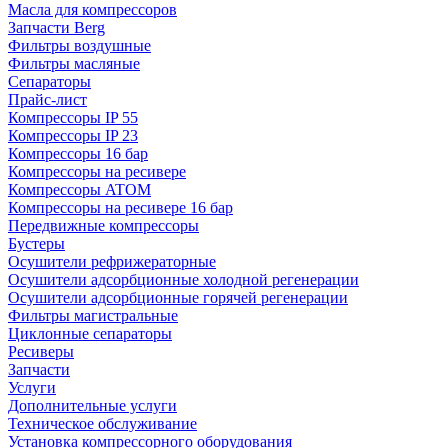
Масла для компрессоров
Запчасти Berg
Фильтры воздушные
Фильтры масляные
Сепараторы
Прайс-лист
Компрессоры IP 55
Компрессоры IP 23
Компрессоры 16 бар
Компрессоры на ресивере
Компрессоры ATOM
Компрессоры на ресивере 16 бар
Передвижные компрессоры
Бустеры
Осушители рефрижераторные
Осушители адсорбционные холодной регенерации
Осушители адсорбционные горячей регенерации
Фильтры магистральные
Циклонные сепараторы
Ресиверы
Запчасти
Услуги
Дополнительные услуги
Техническое обслуживание
Установка компрессорного оборудования