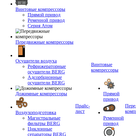
Винтовые компрессоры
Прямой привод
Ременной привод
Серия Атом
Передвижные компрессоры
Осушители воздуха
Винтовые
Рефрижераторные
компрессоры
осушители BERG
Адсорбционные
осушители BERG
Дожимные компрессоры
Прямой
привод
Прайс-
Пере
лист
комп
Воздухоподготовка
Магистральные
Ременной
фильтры BERG
привод
Циклонные
сепараторы BERG