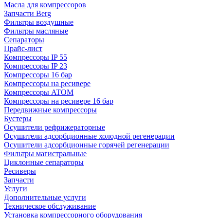
Масла для компрессоров
Запчасти Berg
Фильтры воздушные
Фильтры масляные
Сепараторы
Прайс-лист
Компрессоры IP 55
Компрессоры IP 23
Компрессоры 16 бар
Компрессоры на ресивере
Компрессоры ATOM
Компрессоры на ресивере 16 бар
Передвижные компрессоры
Бустеры
Осушители рефрижераторные
Осушители адсорбционные холодной регенерации
Осушители адсорбционные горячей регенерации
Фильтры магистральные
Циклонные сепараторы
Ресиверы
Запчасти
Услуги
Дополнительные услуги
Техническое обслуживание
Установка компрессорного оборудования