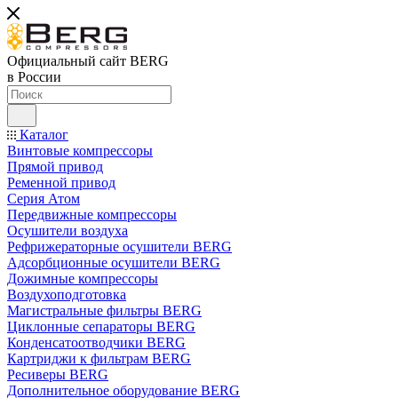
Официальный сайт BERG
в России
Каталог
Винтовые компрессоры
Прямой привод
Ременной привод
Серия Атом
Передвижные компрессоры
Осушители воздуха
Рефрижераторные осушители BERG
Адсорбционные осушители BERG
Дожимные компрессоры
Воздухоподготовка
Магистральные фильтры BERG
Циклонные сепараторы BERG
Конденсатоотводчики BERG
Картриджи к фильтрам BERG
Ресиверы BERG
Дополнительное оборудование BERG