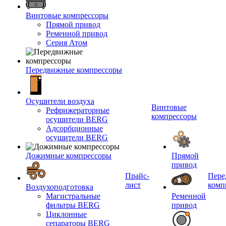
Винтовые компрессоры
Прямой привод
Ременной привод
Серия Атом
Передвижные компрессоры
Осушители воздуха
Винтовые
Рефрижераторные
компрессоры
осушители BERG
Адсорбционные
осушители BERG
Дожимные компрессоры
Прямой
привод
Прайс-
Пере
лист
комп
Воздухоподготовка
Магистральные
Ременной
фильтры BERG
привод
Циклонные
сепараторы BERG