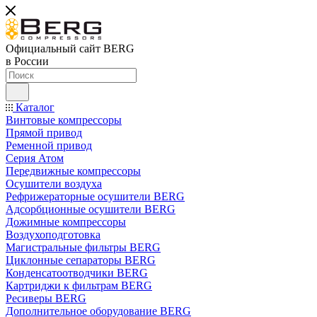
Официальный сайт BERG
в России
Каталог
Винтовые компрессоры
Прямой привод
Ременной привод
Серия Атом
Передвижные компрессоры
Осушители воздуха
Рефрижераторные осушители BERG
Адсорбционные осушители BERG
Дожимные компрессоры
Воздухоподготовка
Магистральные фильтры BERG
Циклонные сепараторы BERG
Конденсатоотводчики BERG
Картриджи к фильтрам BERG
Ресиверы BERG
Дополнительное оборудование BERG