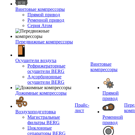
Винтовые компрессоры
Прямой привод
Ременной привод
Серия Атом
Передвижные компрессоры
Осушители воздуха
Винтовые
Рефрижераторные
компрессоры
осушители BERG
Адсорбционные
осушители BERG
Дожимные компрессоры
Прямой
привод
Прайс-
Пере
лист
комп
Воздухоподготовка
Магистральные
Ременной
фильтры BERG
привод
Циклонные
сепараторы BERG