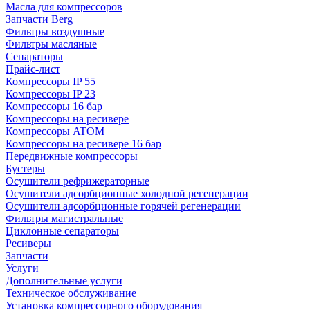
Масла для компрессоров
Запчасти Berg
Фильтры воздушные
Фильтры масляные
Сепараторы
Прайс-лист
Компрессоры IP 55
Компрессоры IP 23
Компрессоры 16 бар
Компрессоры на ресивере
Компрессоры ATOM
Компрессоры на ресивере 16 бар
Передвижные компрессоры
Бустеры
Осушители рефрижераторные
Осушители адсорбционные холодной регенерации
Осушители адсорбционные горячей регенерации
Фильтры магистральные
Циклонные сепараторы
Ресиверы
Запчасти
Услуги
Дополнительные услуги
Техническое обслуживание
Установка компрессорного оборудования