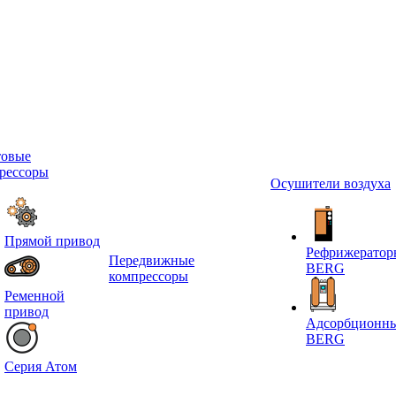
овые
рессоры
Осушители воздуха
Прямой привод
Рефрижератор
Передвижные
BERG
компрессоры
Ременной
привод
Адсорбционны
BERG
Серия Атом