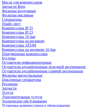
Масла для компрессоров
Запчасти Berg
Фильтры воздушные
Фильтры масляные
Сепараторы
Прайс-лист
Компрессоры IP 55
Компрессоры IP 23
Компрессоры 16 бар
Компрессоры на ресивере
Компрессоры ATOM
Компрессоры на ресивере 16 бар
Передвижные компрессоры
Бустеры
Осушители рефрижераторные
Осушители адсорбционные холодной регенерации
Осушители адсорбционные горячей регенерации
Фильтры магистральные
Циклонные сепараторы
Ресиверы
Запчасти
Услуги
Дополнительные услуги
Техническое обслуживание
Установка компрессорного оборудования