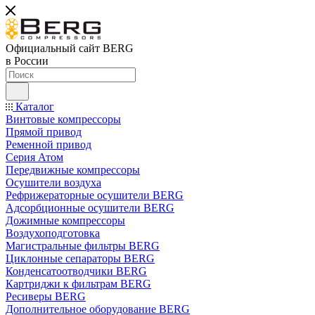
Официальный сайт BERG
в России
Каталог
Винтовые компрессоры
Прямой привод
Ременной привод
Серия Атом
Передвижные компрессоры
Осушители воздуха
Рефрижераторные осушители BERG
Адсорбционные осушители BERG
Дожимные компрессоры
Воздухоподготовка
Магистральные фильтры BERG
Циклонные сепараторы BERG
Конденсатоотводчики BERG
Картриджи к фильтрам BERG
Ресиверы BERG
Дополнительное оборудование BERG