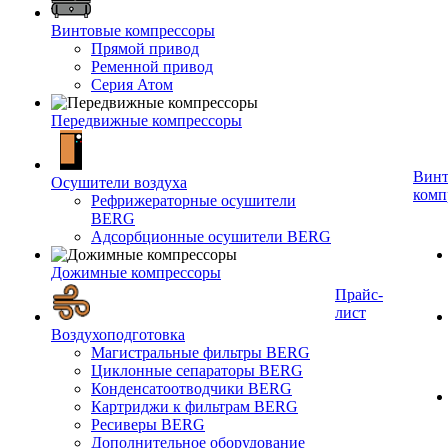
Винтовые компрессоры
Прямой привод
Ременной привод
Серия Атом
Передвижные компрессоры
Винт
Осушители воздуха
комп
Рефрижераторные осушители
BERG
Адсорбционные осушители BERG
Дожимные компрессоры
Прайс-
лист
Воздухоподготовка
Магистральные фильтры BERG
Циклонные сепараторы BERG
Конденсатоотводчики BERG
Картриджи к фильтрам BERG
Ресиверы BERG
Дополнительное оборудование