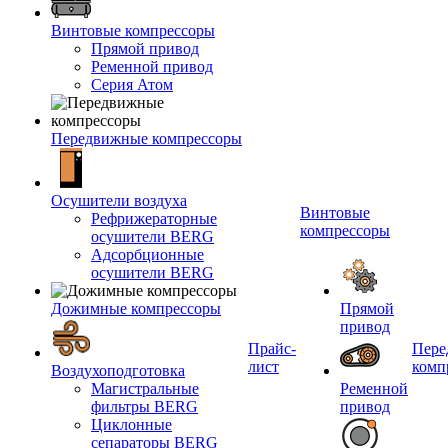
Винтовые компрессоры
Прямой привод
Ременной привод
Серия Атом
Передвижные компрессоры
Осушители воздуха
Винтовые
Рефрижераторные
компрессоры
осушители BERG
Адсорбционные
осушители BERG
Дожимные компрессоры
Прямой
привод
Прайс-
Пере
лист
комп
Воздухоподготовка
Магистральные
Ременной
фильтры BERG
привод
Циклонные
сепараторы BERG