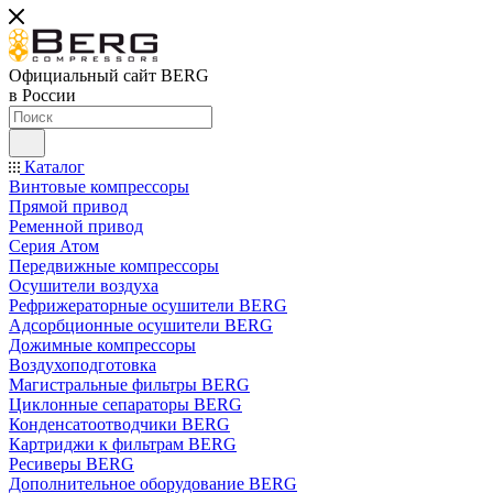
Официальный сайт BERG
в России
Каталог
Винтовые компрессоры
Прямой привод
Ременной привод
Серия Атом
Передвижные компрессоры
Осушители воздуха
Рефрижераторные осушители BERG
Адсорбционные осушители BERG
Дожимные компрессоры
Воздухоподготовка
Магистральные фильтры BERG
Циклонные сепараторы BERG
Конденсатоотводчики BERG
Картриджи к фильтрам BERG
Ресиверы BERG
Дополнительное оборудование BERG