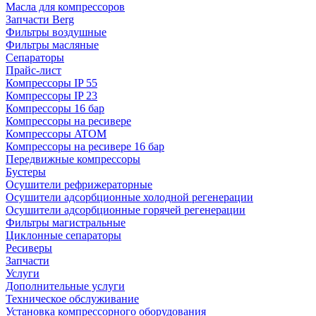
Масла для компрессоров
Запчасти Berg
Фильтры воздушные
Фильтры масляные
Сепараторы
Прайс-лист
Компрессоры IP 55
Компрессоры IP 23
Компрессоры 16 бар
Компрессоры на ресивере
Компрессоры ATOM
Компрессоры на ресивере 16 бар
Передвижные компрессоры
Бустеры
Осушители рефрижераторные
Осушители адсорбционные холодной регенерации
Осушители адсорбционные горячей регенерации
Фильтры магистральные
Циклонные сепараторы
Ресиверы
Запчасти
Услуги
Дополнительные услуги
Техническое обслуживание
Установка компрессорного оборудования