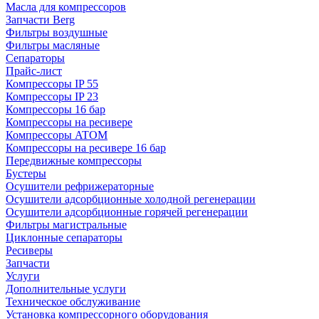
Масла для компрессоров
Запчасти Berg
Фильтры воздушные
Фильтры масляные
Сепараторы
Прайс-лист
Компрессоры IP 55
Компрессоры IP 23
Компрессоры 16 бар
Компрессоры на ресивере
Компрессоры ATOM
Компрессоры на ресивере 16 бар
Передвижные компрессоры
Бустеры
Осушители рефрижераторные
Осушители адсорбционные холодной регенерации
Осушители адсорбционные горячей регенерации
Фильтры магистральные
Циклонные сепараторы
Ресиверы
Запчасти
Услуги
Дополнительные услуги
Техническое обслуживание
Установка компрессорного оборудования