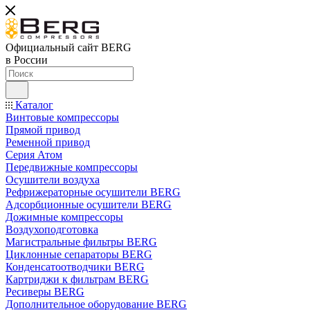
Официальный сайт BERG
в России
Каталог
Винтовые компрессоры
Прямой привод
Ременной привод
Серия Атом
Передвижные компрессоры
Осушители воздуха
Рефрижераторные осушители BERG
Адсорбционные осушители BERG
Дожимные компрессоры
Воздухоподготовка
Магистральные фильтры BERG
Циклонные сепараторы BERG
Конденсатоотводчики BERG
Картриджи к фильтрам BERG
Ресиверы BERG
Дополнительное оборудование BERG