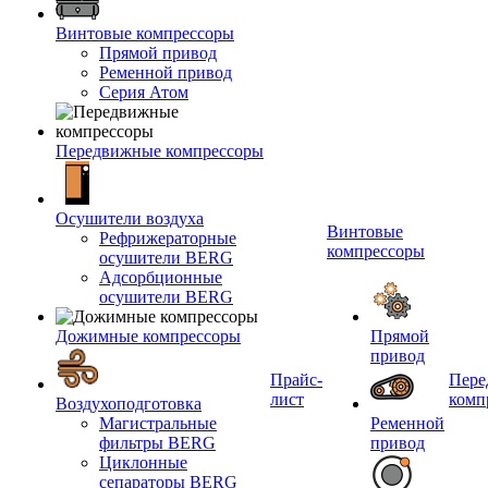
Винтовые компрессоры
Прямой привод
Ременной привод
Серия Атом
Передвижные компрессоры
Осушители воздуха
Винтовые
Рефрижераторные
компрессоры
осушители BERG
Адсорбционные
осушители BERG
Дожимные компрессоры
Прямой
привод
Прайс-
Пере
лист
комп
Воздухоподготовка
Магистральные
Ременной
фильтры BERG
привод
Циклонные
сепараторы BERG