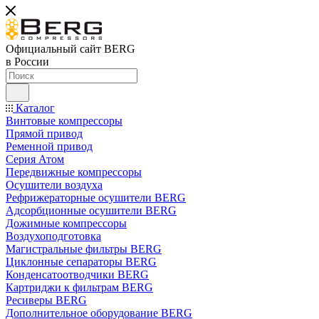
Официальный сайт BERG
в России
Каталог
Винтовые компрессоры
Прямой привод
Ременной привод
Серия Атом
Передвижные компрессоры
Осушители воздуха
Рефрижераторные осушители BERG
Адсорбционные осушители BERG
Дожимные компрессоры
Воздухоподготовка
Магистральные фильтры BERG
Циклонные сепараторы BERG
Конденсатоотводчики BERG
Картриджи к фильтрам BERG
Ресиверы BERG
Дополнительное оборудование BERG