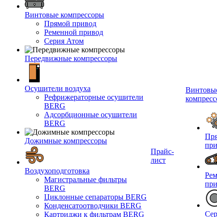
Винтовые компрессоры
Прямой привод
Ременной привод
Серия Атом
Передвижные компрессоры
Осушители воздуха
Винтовы
Рефрижераторные осушители
компрес
BERG
Адсорбционные осушители
BERG
Пр
Дожимные компрессоры
при
Прайс-
лист
Воздухоподготовка
Ре
Магистральные фильтры
при
BERG
Циклонные сепараторы BERG
Конденсатоотводчики BERG
Сер
Картриджи к фильтрам BERG