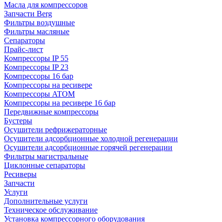
Масла для компрессоров
Запчасти Berg
Фильтры воздушные
Фильтры масляные
Сепараторы
Прайс-лист
Компрессоры IP 55
Компрессоры IP 23
Компрессоры 16 бар
Компрессоры на ресивере
Компрессоры ATOM
Компрессоры на ресивере 16 бар
Передвижные компрессоры
Бустеры
Осушители рефрижераторные
Осушители адсорбционные холодной регенерации
Осушители адсорбционные горячей регенерации
Фильтры магистральные
Циклонные сепараторы
Ресиверы
Запчасти
Услуги
Дополнительные услуги
Техническое обслуживание
Установка компрессорного оборудования