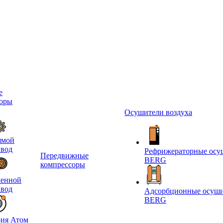
е
соры
Осушители воздуха
ямой
вод
Рефрижераторные осу
Передвижные
BERG
компрессоры
менной
вод
Адсорбционные осуш
BERG
ия Атом