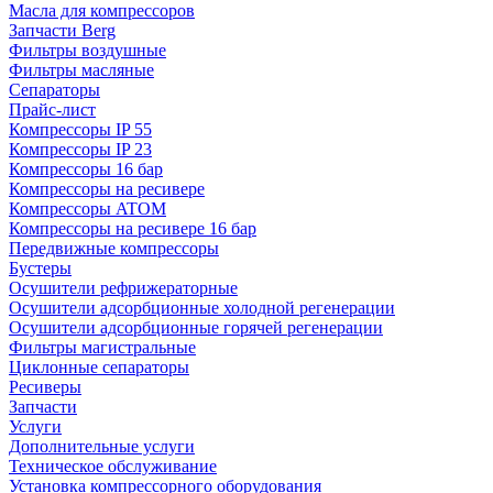
Масла для компрессоров
Запчасти Berg
Фильтры воздушные
Фильтры масляные
Сепараторы
Прайс-лист
Компрессоры IP 55
Компрессоры IP 23
Компрессоры 16 бар
Компрессоры на ресивере
Компрессоры ATOM
Компрессоры на ресивере 16 бар
Передвижные компрессоры
Бустеры
Осушители рефрижераторные
Осушители адсорбционные холодной регенерации
Осушители адсорбционные горячей регенерации
Фильтры магистральные
Циклонные сепараторы
Ресиверы
Запчасти
Услуги
Дополнительные услуги
Техническое обслуживание
Установка компрессорного оборудования