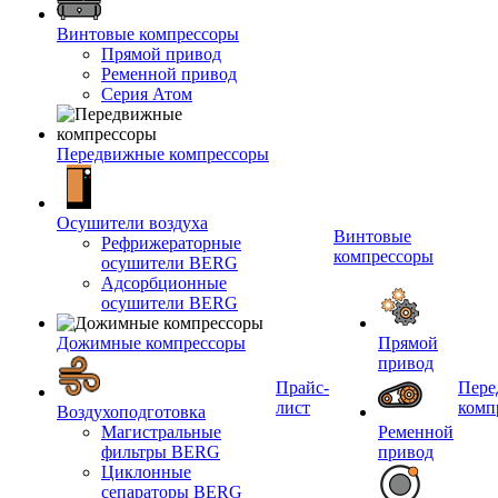
Винтовые компрессоры
Прямой привод
Ременной привод
Серия Атом
Передвижные компрессоры
Осушители воздуха
Винтовые
Рефрижераторные
компрессоры
осушители BERG
Адсорбционные
осушители BERG
Дожимные компрессоры
Прямой
привод
Прайс-
Пере
лист
комп
Воздухоподготовка
Магистральные
Ременной
фильтры BERG
привод
Циклонные
сепараторы BERG