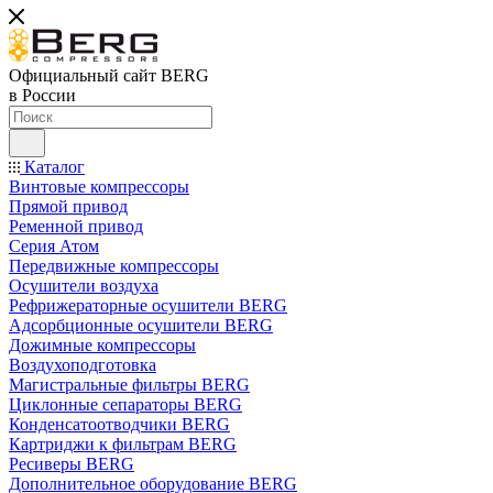
Официальный сайт BERG
в России
Каталог
Винтовые компрессоры
Прямой привод
Ременной привод
Серия Атом
Передвижные компрессоры
Осушители воздуха
Рефрижераторные осушители BERG
Адсорбционные осушители BERG
Дожимные компрессоры
Воздухоподготовка
Магистральные фильтры BERG
Циклонные сепараторы BERG
Конденсатоотводчики BERG
Картриджи к фильтрам BERG
Ресиверы BERG
Дополнительное оборудование BERG