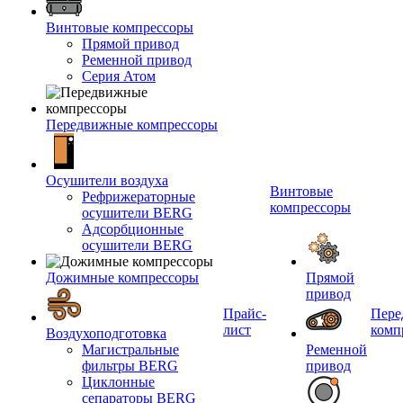
Винтовые компрессоры
Прямой привод
Ременной привод
Серия Атом
Передвижные компрессоры
Осушители воздуха
Винтовые
Рефрижераторные
компрессоры
осушители BERG
Адсорбционные
осушители BERG
Дожимные компрессоры
Прямой
привод
Прайс-
Пере
лист
комп
Воздухоподготовка
Магистральные
Ременной
фильтры BERG
привод
Циклонные
сепараторы BERG