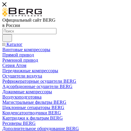
Официальный сайт BERG
в России
Каталог
Винтовые компрессоры
Прямой привод
Ременной привод
Серия Атом
Передвижные компрессоры
Осушители воздуха
Рефрижераторные осушители BERG
Адсорбционные осушители BERG
Дожимные компрессоры
Воздухоподготовка
Магистральные фильтры BERG
Циклонные сепараторы BERG
Конденсатоотводчики BERG
Картриджи к фильтрам BERG
Ресиверы BERG
Дополнительное оборудование BERG