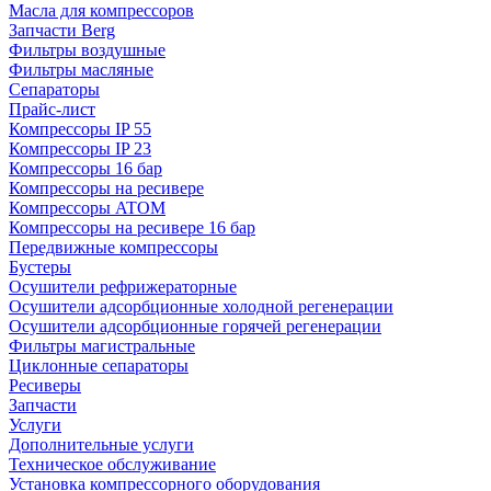
Масла для компрессоров
Запчасти Berg
Фильтры воздушные
Фильтры масляные
Сепараторы
Прайс-лист
Компрессоры IP 55
Компрессоры IP 23
Компрессоры 16 бар
Компрессоры на ресивере
Компрессоры ATOM
Компрессоры на ресивере 16 бар
Передвижные компрессоры
Бустеры
Осушители рефрижераторные
Осушители адсорбционные холодной регенерации
Осушители адсорбционные горячей регенерации
Фильтры магистральные
Циклонные сепараторы
Ресиверы
Запчасти
Услуги
Дополнительные услуги
Техническое обслуживание
Установка компрессорного оборудования