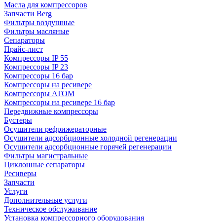
Масла для компрессоров
Запчасти Berg
Фильтры воздушные
Фильтры масляные
Сепараторы
Прайс-лист
Компрессоры IP 55
Компрессоры IP 23
Компрессоры 16 бар
Компрессоры на ресивере
Компрессоры ATOM
Компрессоры на ресивере 16 бар
Передвижные компрессоры
Бустеры
Осушители рефрижераторные
Осушители адсорбционные холодной регенерации
Осушители адсорбционные горячей регенерации
Фильтры магистральные
Циклонные сепараторы
Ресиверы
Запчасти
Услуги
Дополнительные услуги
Техническое обслуживание
Установка компрессорного оборудования