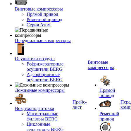
Винтовые компрессоры
Прямой привод
Ременной привод
Серия Атом
Передвижные компрессоры
Осушители воздуха
Винтовые
Рефрижераторные
компрессоры
осушители BERG
Адсорбционные
осушители BERG
Дожимные компрессоры
Прямой
привод
Прайс-
Пере
лист
комп
Воздухоподготовка
Магистральные
Ременной
фильтры BERG
привод
Циклонные
сепараторы BERG