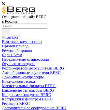
Официальный сайт BERG
в России
Каталог
Винтовые компрессоры
Прямой привод
Ременной привод
Серия Атом
Передвижные компрессоры
Осушители воздуха
Рефрижераторные осушители BERG
Адсорбционные осушители BERG
Дожимные компрессоры
Воздухоподготовка
Магистральные фильтры BERG
Циклонные сепараторы BERG
Конденсатоотводчики BERG
Картриджи к фильтрам BERG
Ресиверы BERG
Дополнительное оборудование BERG