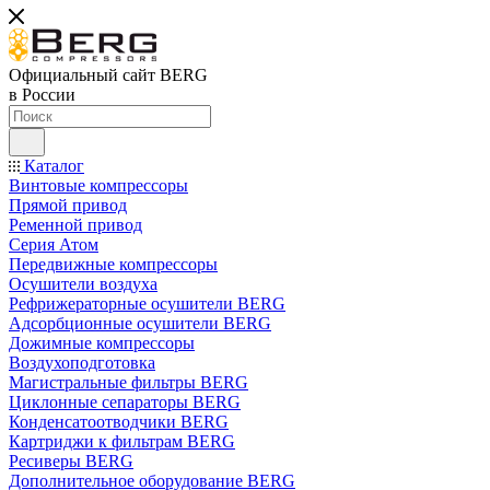
Официальный сайт BERG
в России
Каталог
Винтовые компрессоры
Прямой привод
Ременной привод
Серия Атом
Передвижные компрессоры
Осушители воздуха
Рефрижераторные осушители BERG
Адсорбционные осушители BERG
Дожимные компрессоры
Воздухоподготовка
Магистральные фильтры BERG
Циклонные сепараторы BERG
Конденсатоотводчики BERG
Картриджи к фильтрам BERG
Ресиверы BERG
Дополнительное оборудование BERG