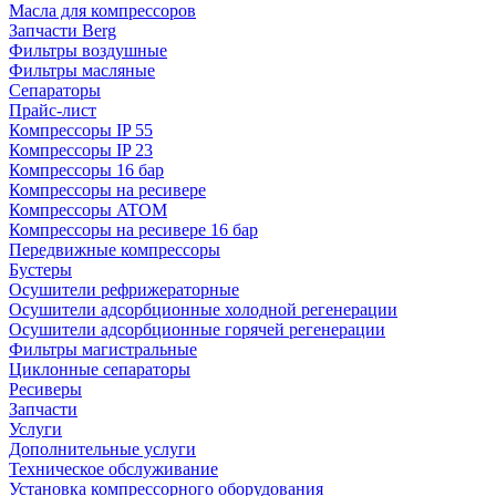
Масла для компрессоров
Запчасти Berg
Фильтры воздушные
Фильтры масляные
Сепараторы
Прайс-лист
Компрессоры IP 55
Компрессоры IP 23
Компрессоры 16 бар
Компрессоры на ресивере
Компрессоры ATOM
Компрессоры на ресивере 16 бар
Передвижные компрессоры
Бустеры
Осушители рефрижераторные
Осушители адсорбционные холодной регенерации
Осушители адсорбционные горячей регенерации
Фильтры магистральные
Циклонные сепараторы
Ресиверы
Запчасти
Услуги
Дополнительные услуги
Техническое обслуживание
Установка компрессорного оборудования