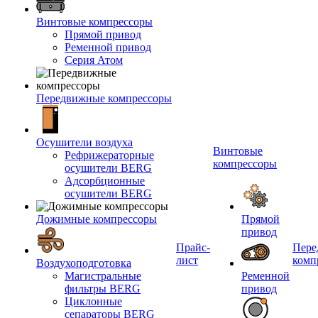
Винтовые компрессоры
Прямой привод
Ременной привод
Серия Атом
Передвижные компрессоры
Осушители воздуха
Винтовые
Рефрижераторные
компрессоры
осушители BERG
Адсорбционные
осушители BERG
Дожимные компрессоры
Прямой
привод
Прайс-
Пере
лист
комп
Воздухоподготовка
Магистральные
Ременной
фильтры BERG
привод
Циклонные
сепараторы BERG