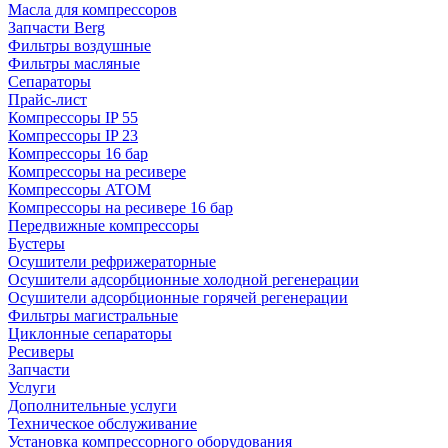
Масла для компрессоров
Запчасти Berg
Фильтры воздушные
Фильтры масляные
Сепараторы
Прайс-лист
Компрессоры IP 55
Компрессоры IP 23
Компрессоры 16 бар
Компрессоры на ресивере
Компрессоры ATOM
Компрессоры на ресивере 16 бар
Передвижные компрессоры
Бустеры
Осушители рефрижераторные
Осушители адсорбционные холодной регенерации
Осушители адсорбционные горячей регенерации
Фильтры магистральные
Циклонные сепараторы
Ресиверы
Запчасти
Услуги
Дополнительные услуги
Техническое обслуживание
Установка компрессорного оборудования