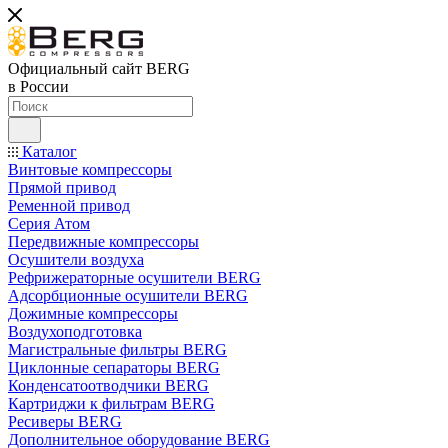
Официальный сайт BERG
в России
Каталог
Винтовые компрессоры
Прямой привод
Ременной привод
Серия Атом
Передвижные компрессоры
Осушители воздуха
Рефрижераторные осушители BERG
Адсорбционные осушители BERG
Дожимные компрессоры
Воздухоподготовка
Магистральные фильтры BERG
Циклонные сепараторы BERG
Конденсатоотводчики BERG
Картриджи к фильтрам BERG
Ресиверы BERG
Дополнительное оборудование BERG