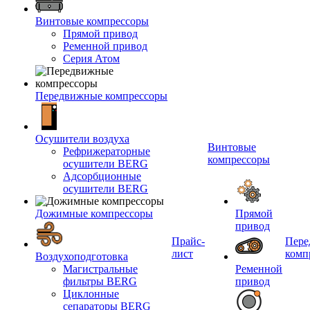
Винтовые компрессоры
Прямой привод
Ременной привод
Серия Атом
Передвижные компрессоры
Осушители воздуха
Винтовые
Рефрижераторные
компрессоры
осушители BERG
Адсорбционные
осушители BERG
Дожимные компрессоры
Прямой
привод
Прайс-
Пере
лист
комп
Воздухоподготовка
Магистральные
Ременной
фильтры BERG
привод
Циклонные
сепараторы BERG