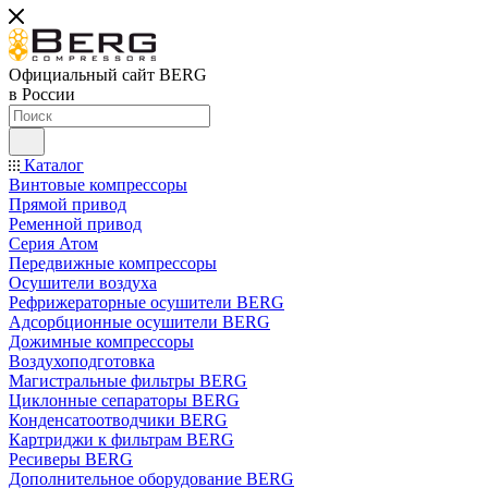
Официальный сайт BERG
в России
Каталог
Винтовые компрессоры
Прямой привод
Ременной привод
Серия Атом
Передвижные компрессоры
Осушители воздуха
Рефрижераторные осушители BERG
Адсорбционные осушители BERG
Дожимные компрессоры
Воздухоподготовка
Магистральные фильтры BERG
Циклонные сепараторы BERG
Конденсатоотводчики BERG
Картриджи к фильтрам BERG
Ресиверы BERG
Дополнительное оборудование BERG