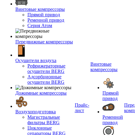
Винтовые компрессоры
Прямой привод
Ременной привод
Серия Атом
Передвижные компрессоры
Осушители воздуха
Винтовые
Рефрижераторные
компрессоры
осушители BERG
Адсорбционные
осушители BERG
Дожимные компрессоры
Прямой
привод
Прайс-
Пере
лист
комп
Воздухоподготовка
Магистральные
Ременной
фильтры BERG
привод
Циклонные
сепараторы BERG