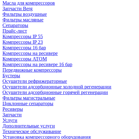
Масла для компрессоров
Запчасти Berg
Фильтры воздушные
Фильтры масляные
Сепараторы
Прайс-лист
Компрессоры IP 55
Компрессоры IP 23
Компрессоры 16 бар
Компрессоры на ресивере
Компрессоры ATOM
Компрессоры на ресивере 16 бар
Передвижные компрессоры
Бустеры
Осушители рефрижераторные
Осушители адсорбционные холодной регенерации
Осушители адсорбционные горячей регенерации
Фильтры магистральные
Циклонные сепараторы
Ресиверы
Запчасти
Услуги
Дополнительные услуги
Техническое обслуживание
Установка компрессорного оборудования