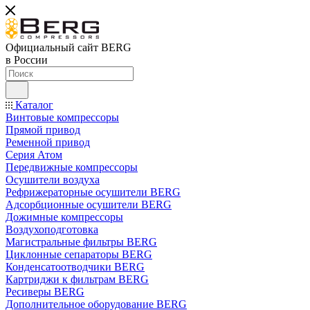
Официальный сайт BERG
в России
Каталог
Винтовые компрессоры
Прямой привод
Ременной привод
Серия Атом
Передвижные компрессоры
Осушители воздуха
Рефрижераторные осушители BERG
Адсорбционные осушители BERG
Дожимные компрессоры
Воздухоподготовка
Магистральные фильтры BERG
Циклонные сепараторы BERG
Конденсатоотводчики BERG
Картриджи к фильтрам BERG
Ресиверы BERG
Дополнительное оборудование BERG