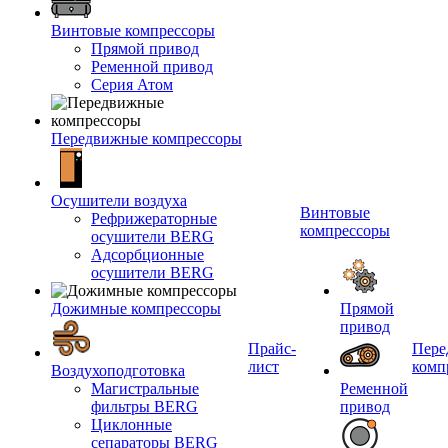
Винтовые компрессоры
Прямой привод
Ременной привод
Серия Атом
Передвижные компрессоры
Осушители воздуха
Винтовые
Рефрижераторные
компрессоры
осушители BERG
Адсорбционные
осушители BERG
Дожимные компрессоры
Прямой
привод
Прайс-
Пере
лист
комп
Воздухоподготовка
Магистральные
Ременной
фильтры BERG
привод
Циклонные
сепараторы BERG