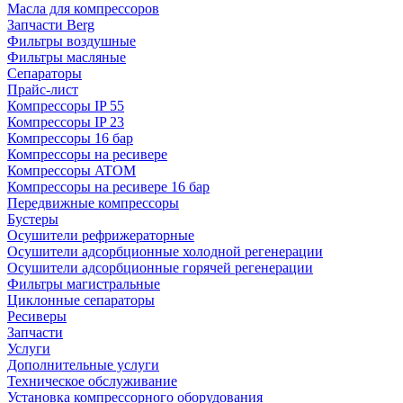
Масла для компрессоров
Запчасти Berg
Фильтры воздушные
Фильтры масляные
Сепараторы
Прайс-лист
Компрессоры IP 55
Компрессоры IP 23
Компрессоры 16 бар
Компрессоры на ресивере
Компрессоры ATOM
Компрессоры на ресивере 16 бар
Передвижные компрессоры
Бустеры
Осушители рефрижераторные
Осушители адсорбционные холодной регенерации
Осушители адсорбционные горячей регенерации
Фильтры магистральные
Циклонные сепараторы
Ресиверы
Запчасти
Услуги
Дополнительные услуги
Техническое обслуживание
Установка компрессорного оборудования