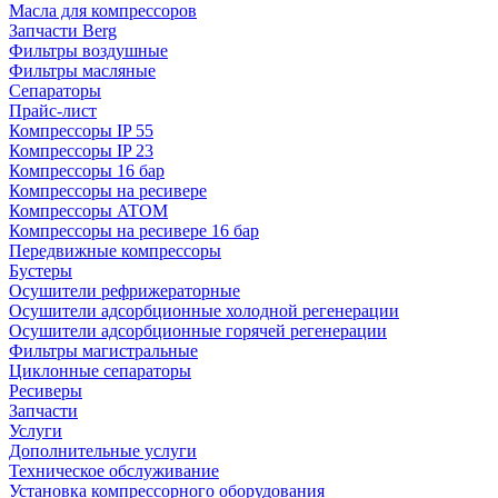
Масла для компрессоров
Запчасти Berg
Фильтры воздушные
Фильтры масляные
Сепараторы
Прайс-лист
Компрессоры IP 55
Компрессоры IP 23
Компрессоры 16 бар
Компрессоры на ресивере
Компрессоры ATOM
Компрессоры на ресивере 16 бар
Передвижные компрессоры
Бустеры
Осушители рефрижераторные
Осушители адсорбционные холодной регенерации
Осушители адсорбционные горячей регенерации
Фильтры магистральные
Циклонные сепараторы
Ресиверы
Запчасти
Услуги
Дополнительные услуги
Техническое обслуживание
Установка компрессорного оборудования