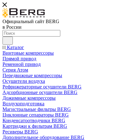
Официальный сайт BERG
в России
Каталог
Винтовые компрессоры
Прямой привод
Ременной привод
Серия Атом
Передвижные компрессоры
Осушители воздуха
Рефрижераторные осушители BERG
Адсорбционные осушители BERG
Дожимные компрессоры
Воздухоподготовка
Магистральные фильтры BERG
Циклонные сепараторы BERG
Конденсатоотводчики BERG
Картриджи к фильтрам BERG
Ресиверы BERG
Дополнительное оборудование BERG