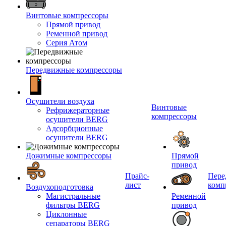
Винтовые компрессоры
Прямой привод
Ременной привод
Серия Атом
Передвижные компрессоры
Осушители воздуха
Винтовые
Рефрижераторные
компрессоры
осушители BERG
Адсорбционные
осушители BERG
Дожимные компрессоры
Прямой
привод
Прайс-
Пере
лист
комп
Воздухоподготовка
Магистральные
Ременной
фильтры BERG
привод
Циклонные
сепараторы BERG