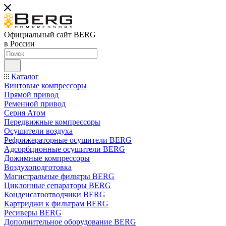
Официальный сайт BERG
в России
Каталог
Винтовые компрессоры
Прямой привод
Ременной привод
Серия Атом
Передвижные компрессоры
Осушители воздуха
Рефрижераторные осушители BERG
Адсорбционные осушители BERG
Дожимные компрессоры
Воздухоподготовка
Магистральные фильтры BERG
Циклонные сепараторы BERG
Конденсатоотводчики BERG
Картриджи к фильтрам BERG
Ресиверы BERG
Дополнительное оборудование BERG