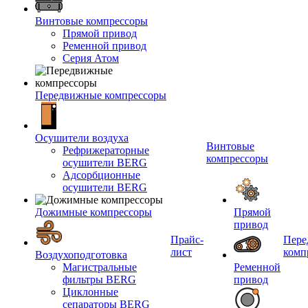
Винтовые компрессоры
Прямой привод
Ременной привод
Серия Атом
Передвижные компрессоры
Осушители воздуха
Винтовые
Рефрижераторные
компрессоры
осушители BERG
Адсорбционные
осушители BERG
Дожимные компрессоры
Прямой
привод
Прайс-
Пере
лист
комп
Воздухоподготовка
Магистральные
Ременной
фильтры BERG
привод
Циклонные
сепараторы BERG