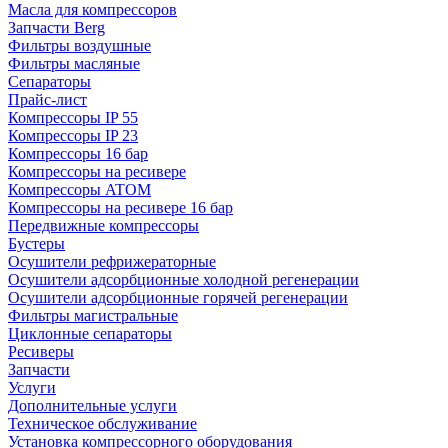
Масла для компрессоров
Запчасти Berg
Фильтры воздушные
Фильтры масляные
Сепараторы
Прайс-лист
Компрессоры IP 55
Компрессоры IP 23
Компрессоры 16 бар
Компрессоры на ресивере
Компрессоры ATOM
Компрессоры на ресивере 16 бар
Передвижные компрессоры
Бустеры
Осушители рефрижераторные
Осушители адсорбционные холодной регенерации
Осушители адсорбционные горячей регенерации
Фильтры магистральные
Циклонные сепараторы
Ресиверы
Запчасти
Услуги
Дополнительные услуги
Техническое обслуживание
Установка компрессорного оборудования