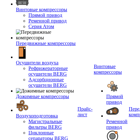
Винтовые компрессоры
Прямой привод
Ременной привод
Серия Атом
Передвижные компрессоры
Осушители воздуха
Винтовые
Рефрижераторные
компрессоры
осушители BERG
Адсорбционные
осушители BERG
Дожимные компрессоры
Прямой
привод
Прайс-
Пере
лист
комп
Воздухоподготовка
Магистральные
Ременной
фильтры BERG
привод
Циклонные
сепараторы BERG