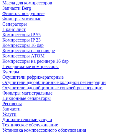
Масла для компрессоров
Запчасти Berg
Фильтры воздушные
Фильтры масляные
Сепараторы
Прайс-лист
Компрессоры IP 55
Компрессоры IP 23
Компрессоры 16 бар
Компрессоры на ресивере
Компрессоры ATOM
Компрессоры на ресивере 16 бар
Передвижные компрессоры
Бустеры
Осушители рефрижераторные
Осушители адсорбционные холодной регенерации
Осушители адсорбционные горячей регенерации
Фильтры магистральные
Циклонные сепараторы
Ресиверы
Запчасти
Услуги
Дополнительные услуги
Техническое обслуживание
Установка компрессорного оборудования