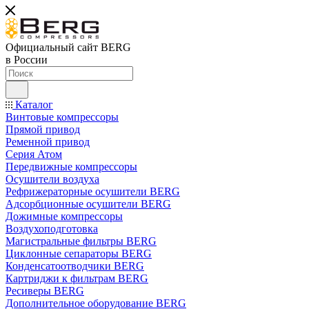
Официальный сайт BERG
в России
Каталог
Винтовые компрессоры
Прямой привод
Ременной привод
Серия Атом
Передвижные компрессоры
Осушители воздуха
Рефрижераторные осушители BERG
Адсорбционные осушители BERG
Дожимные компрессоры
Воздухоподготовка
Магистральные фильтры BERG
Циклонные сепараторы BERG
Конденсатоотводчики BERG
Картриджи к фильтрам BERG
Ресиверы BERG
Дополнительное оборудование BERG