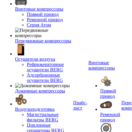
Винтовые компрессоры
Прямой привод
Ременной привод
Серия Атом
Передвижные компрессоры
Осушители воздуха
Винтовые
Рефрижераторные
компрессоры
осушители BERG
Адсорбционные
осушители BERG
Дожимные компрессоры
Прямой
привод
Прайс-
Пере
лист
комп
Воздухоподготовка
Магистральные
Ременной
фильтры BERG
привод
Циклонные
сепараторы BERG