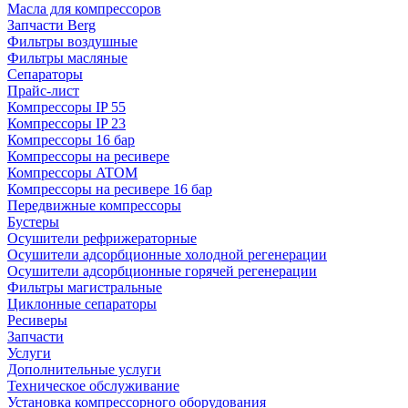
Масла для компрессоров
Запчасти Berg
Фильтры воздушные
Фильтры масляные
Сепараторы
Прайс-лист
Компрессоры IP 55
Компрессоры IP 23
Компрессоры 16 бар
Компрессоры на ресивере
Компрессоры ATOM
Компрессоры на ресивере 16 бар
Передвижные компрессоры
Бустеры
Осушители рефрижераторные
Осушители адсорбционные холодной регенерации
Осушители адсорбционные горячей регенерации
Фильтры магистральные
Циклонные сепараторы
Ресиверы
Запчасти
Услуги
Дополнительные услуги
Техническое обслуживание
Установка компрессорного оборудования