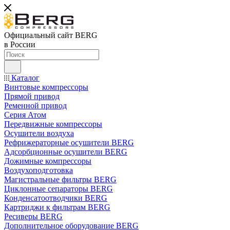
Официальный сайт BERG
в России
Каталог
Винтовые компрессоры
Прямой привод
Ременной привод
Серия Атом
Передвижные компрессоры
Осушители воздуха
Рефрижераторные осушители BERG
Адсорбционные осушители BERG
Дожимные компрессоры
Воздухоподготовка
Магистральные фильтры BERG
Циклонные сепараторы BERG
Конденсатоотводчики BERG
Картриджи к фильтрам BERG
Ресиверы BERG
Дополнительное оборудование BERG