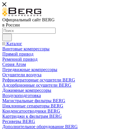
Официальный сайт BERG
в России
Каталог
Винтовые компрессоры
Прямой привод
Ременной привод
Серия Атом
Передвижные компрессоры
Осушители воздуха
Рефрижераторные осушители BERG
Адсорбционные осушители BERG
Дожимные компрессоры
Воздухоподготовка
Магистральные фильтры BERG
Циклонные сепараторы BERG
Конденсатоотводчики BERG
Картриджи к фильтрам BERG
Ресиверы BERG
Дополнительное оборудование BERG