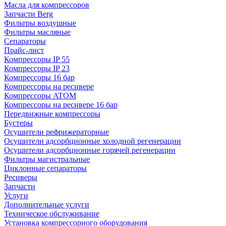
Масла для компрессоров
Запчасти Berg
Фильтры воздушные
Фильтры масляные
Сепараторы
Прайс-лист
Компрессоры IP 55
Компрессоры IP 23
Компрессоры 16 бар
Компрессоры на ресивере
Компрессоры ATOM
Компрессоры на ресивере 16 бар
Передвижные компрессоры
Бустеры
Осушители рефрижераторные
Осушители адсорбционные холодной регенерации
Осушители адсорбционные горячей регенерации
Фильтры магистральные
Циклонные сепараторы
Ресиверы
Запчасти
Услуги
Дополнительные услуги
Техническое обслуживание
Установка компрессорного оборудования