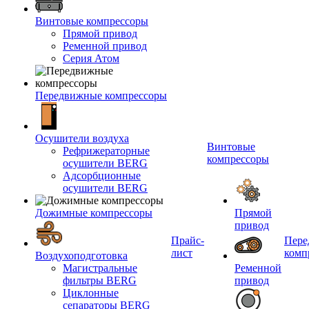
Винтовые компрессоры
Прямой привод
Ременной привод
Серия Атом
Передвижные компрессоры
Осушители воздуха
Винтовые
Рефрижераторные
компрессоры
осушители BERG
Адсорбционные
осушители BERG
Дожимные компрессоры
Прямой
привод
Прайс-
Пере
лист
комп
Воздухоподготовка
Магистральные
Ременной
фильтры BERG
привод
Циклонные
сепараторы BERG