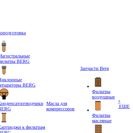
хоподготовка
Магистральные
фильтры BERG
Запчасти Berg
Циклонные
сепараторы BERG
Фильтры
воздушные
+
Конденсатоотводчики
Масла для
ЕЩЕ
BERG
компрессоров
Фильтры
масляные
Картриджи к фильтрам
BERG