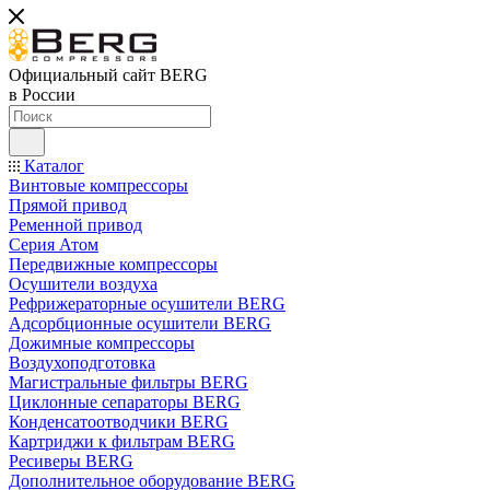
Официальный сайт BERG
в России
Каталог
Винтовые компрессоры
Прямой привод
Ременной привод
Серия Атом
Передвижные компрессоры
Осушители воздуха
Рефрижераторные осушители BERG
Адсорбционные осушители BERG
Дожимные компрессоры
Воздухоподготовка
Магистральные фильтры BERG
Циклонные сепараторы BERG
Конденсатоотводчики BERG
Картриджи к фильтрам BERG
Ресиверы BERG
Дополнительное оборудование BERG