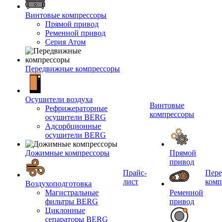
Винтовые компрессоры
Прямой привод
Ременной привод
Серия Атом
Передвижные компрессоры
Осушители воздуха
Винтовые
Рефрижераторные
компрессоры
осушители BERG
Адсорбционные
осушители BERG
Дожимные компрессоры
Прямой
привод
Прайс-
Пер
лист
комп
Воздухоподготовка
Магистральные
Ременной
фильтры BERG
привод
Циклонные
сепараторы BERG