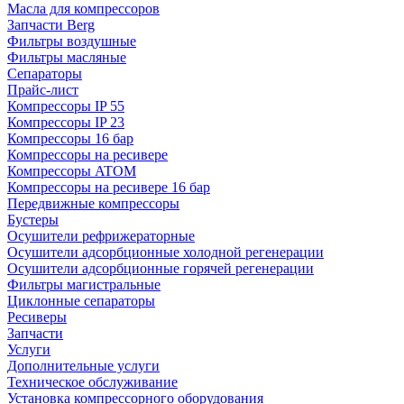
Масла для компрессоров
Запчасти Berg
Фильтры воздушные
Фильтры масляные
Сепараторы
Прайс-лист
Компрессоры IP 55
Компрессоры IP 23
Компрессоры 16 бар
Компрессоры на ресивере
Компрессоры ATOM
Компрессоры на ресивере 16 бар
Передвижные компрессоры
Бустеры
Осушители рефрижераторные
Осушители адсорбционные холодной регенерации
Осушители адсорбционные горячей регенерации
Фильтры магистральные
Циклонные сепараторы
Ресиверы
Запчасти
Услуги
Дополнительные услуги
Техническое обслуживание
Установка компрессорного оборудования